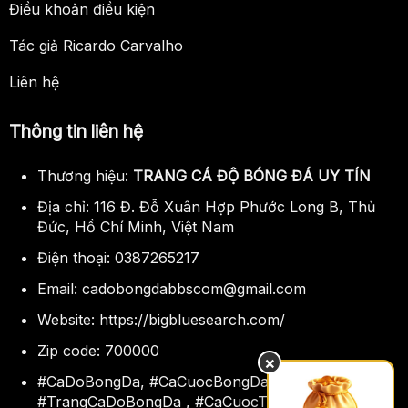
Điều khoản điều kiện
Tác giả Ricardo Carvalho
Liên hệ
Thông tin liên hệ
Thương hiệu:
TRANG CÁ ĐỘ BÓNG ĐÁ UY TÍN
Địa chỉ: 116 Đ. Đỗ Xuân Hợp Phước Long B, Thủ
Đức, Hồ Chí Minh, Việt Nam
Điện thoại: 0387265217
Email:
cadobongdabbscom@gmail.com
Website: https://bigbluesearch.com/
Zip code: 700000
×
#CaDoBongDa, #CaCuocBongDa,
#TrangCaDoBongDa , #CaCuocTheThao,