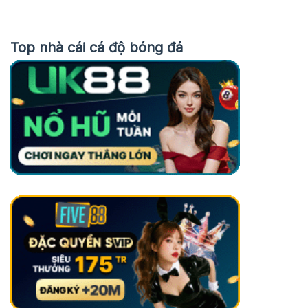
Top nhà cái cá độ bóng đá