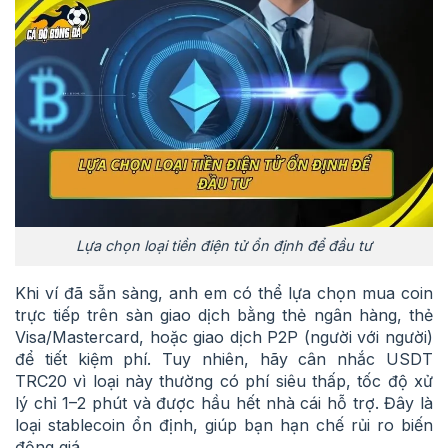
Lựa chọn loại tiền điện tử ổn định để đầu tư
Khi ví đã sẵn sàng, anh em có thể lựa chọn mua coin
trực tiếp trên sàn giao dịch bằng thẻ ngân hàng, thẻ
Visa/Mastercard, hoặc giao dịch P2P (người với người)
để tiết kiệm phí. Tuy nhiên, hãy cân nhắc USDT
TRC20 vì loại này thường có phí siêu thấp, tốc độ xử
lý chỉ 1–2 phút và được hầu hết nhà cái hỗ trợ. Đây là
loại stablecoin ổn định, giúp bạn hạn chế rủi ro biến
động giá.