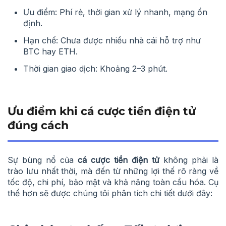
Ưu điểm: Phí rẻ, thời gian xử lý nhanh, mạng ổn
định.
Hạn chế: Chưa được nhiều nhà cái hỗ trợ như
BTC hay ETH.
Thời gian giao dịch: Khoảng 2–3 phút.
Ưu điểm khi cá cược tiền điện tử
đúng cách
Sự bùng nổ của
cá cược tiền điện tử
không phải là
trào lưu nhất thời, mà đến từ những lợi thế rõ ràng về
tốc độ, chi phí, bảo mật và khả năng toàn cầu hóa. Cụ
thể hơn sẽ được chúng tôi phân tích chi tiết dưới đây: