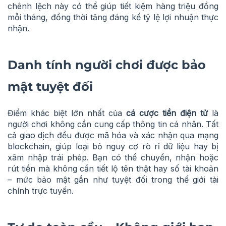
chênh lệch này có thể giúp tiết kiệm hàng triệu đồng
mỗi tháng, đồng thời tăng đáng kể tỷ lệ lợi nhuận thực
nhận.
Danh tính người chơi được bảo
mật tuyệt đối
Điểm khác biệt lớn nhất của
cá cược tiền điện tử
là
người chơi không cần cung cấp thông tin cá nhân. Tất
cả giao dịch đều được mã hóa và xác nhận qua mạng
blockchain, giúp loại bỏ nguy cơ rò rỉ dữ liệu hay bị
xâm nhập trái phép. Bạn có thể chuyển, nhận hoặc
rút tiền mà không cần tiết lộ tên thật hay số tài khoản
– mức bảo mật gần như tuyệt đối trong thế giới tài
chính trực tuyến.