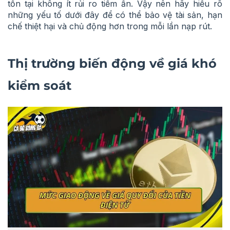
tồn tại không ít rủi ro tiềm ẩn. Vậy nên hãy hiểu rõ
những yếu tố dưới đây để có thể bảo vệ tài sản, hạn
chế thiệt hại và chủ động hơn trong mỗi lần nạp rút.
Thị trường biến động về giá khó
kiểm soát