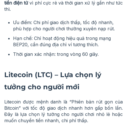
tiền điện tử
vì phí cực rẻ và thời gian xử lý gần như tức
thì.
Ưu điểm: Chi phí giao dịch thấp, tốc độ nhanh,
phù hợp cho người chơi thường xuyên nạp rút.
Hạn chế: Chỉ hoạt động hiệu quả trong mạng
BEP20, cần đúng địa chỉ ví tương thích.
Thời gian xác nhận: trong vòng 60 giây.
Litecoin (LTC) – Lựa chọn lý
tưởng cho người mới
Litecoin được mệnh danh là “Phiên bản rút gọn của
Bitcoin” với tốc độ giao dịch nhanh hơn gấp bốn lần.
Đây là lựa chọn lý tưởng cho người chơi nhỏ lẻ hoặc
muốn chuyển tiền nhanh, chi phí thấp.